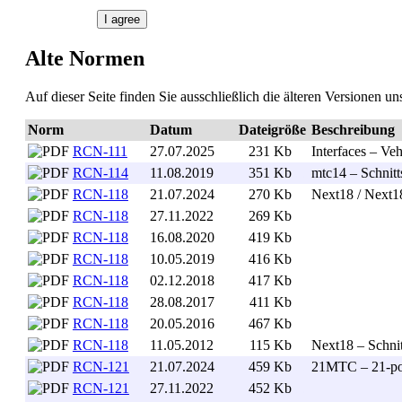
I agree
Alte Normen
Auf dieser Seite finden Sie ausschließlich die älteren Versionen 
Norm
Datum
Dateigröße
Beschreibung
RCN-111
27.07.2025
231 Kb
. .
Interfaces – Ve
RCN-114
11.08.2019
351 Kb
. .
mtc14 – Schnitts
RCN-118
21.07.2024
270 Kb
. .
Next18 / Next18
RCN-118
27.11.2022
269 Kb
. .
RCN-118
16.08.2020
419 Kb
. .
RCN-118
10.05.2019
416 Kb
. .
RCN-118
02.12.2018
417 Kb
. .
RCN-118
28.08.2017
411 Kb
. .
RCN-118
20.05.2016
467 Kb
. .
RCN-118
11.05.2012
115 Kb
. .
Next18 – Schnit
RCN-121
21.07.2024
459 Kb
. .
21MTC – 21-poli
RCN-121
27.11.2022
452 Kb
. .