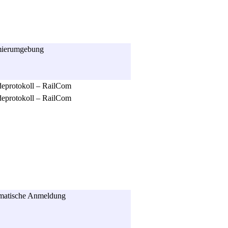
ierumgebung
protokoll – RailCom
protokoll – RailCom
atische Anmeldung