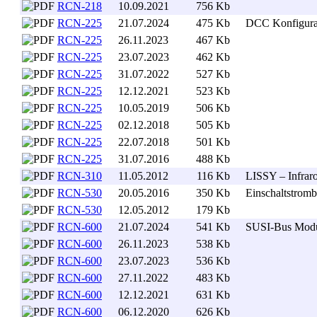
RCN-218
10.09.2021
756 Kb
. .
RCN-225
21.07.2024
475 Kb
. .
DCC Konfigurat
RCN-225
26.11.2023
467 Kb
. .
RCN-225
23.07.2023
462 Kb
. .
RCN-225
31.07.2022
527 Kb
. .
RCN-225
12.12.2021
523 Kb
. .
RCN-225
10.05.2019
506 Kb
. .
RCN-225
02.12.2018
505 Kb
. .
RCN-225
22.07.2018
501 Kb
. .
RCN-225
31.07.2016
488 Kb
. .
RCN-310
11.05.2012
116 Kb
. .
LISSY – Infraro
RCN-530
20.05.2016
350 Kb
. .
Einschaltstrom
RCN-530
12.05.2012
179 Kb
. .
RCN-600
21.07.2024
541 Kb
. .
SUSI-Bus Modul
RCN-600
26.11.2023
538 Kb
. .
RCN-600
23.07.2023
536 Kb
. .
RCN-600
27.11.2022
483 Kb
. .
RCN-600
12.12.2021
631 Kb
. .
RCN-600
06.12.2020
626 Kb
. .